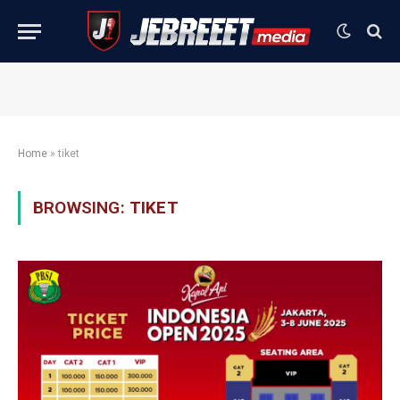
Home
»
tiket
BROWSING:
TIKET