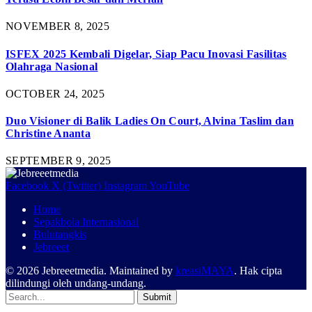
NOVEMBER 8, 2025
ISFEX 2025 Kembali Digelar, Siap Pacu Inovasi Fasilitas
Olahraga Nasional
OCTOBER 24, 2025
Duo Visioner di Balik Ladies On Court, Alvina Taslim dan
Christine Ananta
SEPTEMBER 9, 2025
Facebook
X (Twitter)
Instagram
YouTube
Home
Sepakbola Internasional
Bulutangkis
Jebreeet
© 2026 Jebreeetmedia. Maintained by
kreasiMAYA
. Hak cipta
dilindungi oleh undang-undang.
Submit