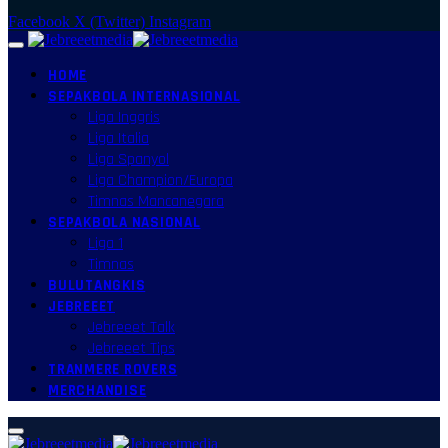
Facebook
X (Twitter)
Instagram
HOME
SEPAKBOLA INTERNASIONAL
Liga Inggris
Liga Italia
Liga Spanyol
Liga Champion/Europa
Timnas Mancanegara
SEPAKBOLA NASIONAL
Liga 1
Timnas
BULUTANGKIS
JEBREEET
Jebreeet Talk
Jebreeet Tips
TRANMERE ROVERS
MERCHANDISE