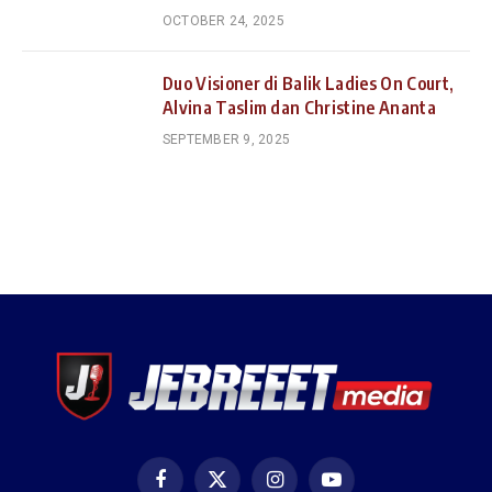
OCTOBER 24, 2025
Duo Visioner di Balik Ladies On Court,
Alvina Taslim dan Christine Ananta
SEPTEMBER 9, 2025
Facebook
X
Instagram
YouTube