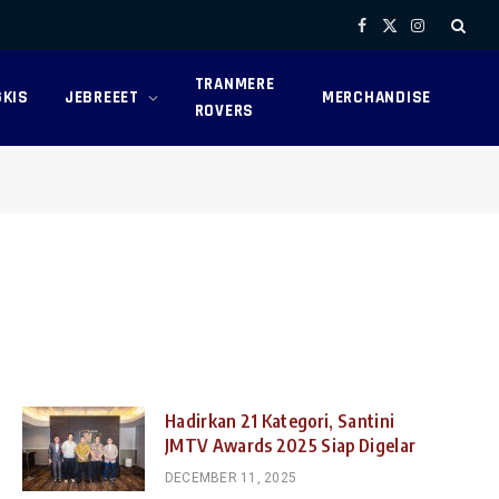
Facebook
X
Instagram
(Twitter)
TRANMERE
KIS
JEBREEET
MERCHANDISE
ROVERS
Hadirkan 21 Kategori, Santini
JMTV Awards 2025 Siap Digelar
DECEMBER 11, 2025