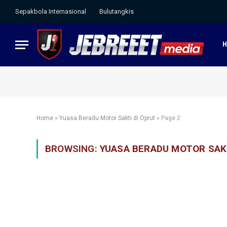
Sepakbola Internasional
Bulutangkis
Home
»
Yuasa Beradu Motor Sakti di Oprut
»
Page 2
BROWSING:
YUASA BERADU MOTOR SAKT