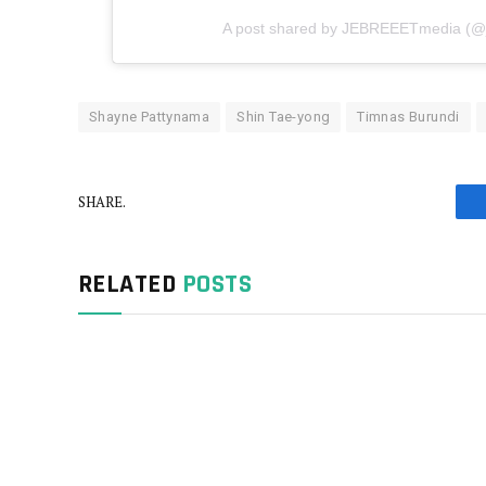
A post shared by JEBREEETmedia (@
Shayne Pattynama
Shin Tae-yong
Timnas Burundi
SHARE.
RELATED
POSTS