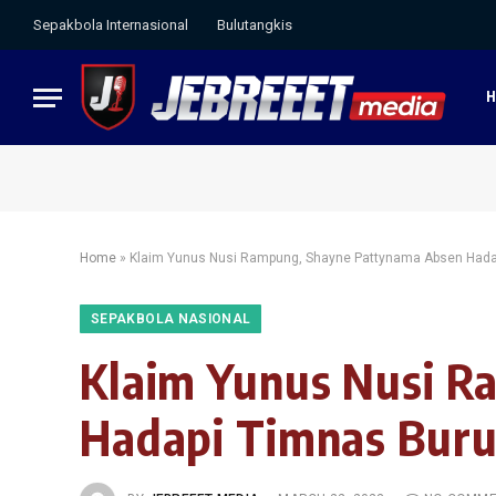
Sepakbola Internasional
Bulutangkis
Home
»
Klaim Yunus Nusi Rampung, Shayne Pattynama Absen Hada
SEPAKBOLA NASIONAL
Klaim Yunus Nusi R
Hadapi Timnas Buru