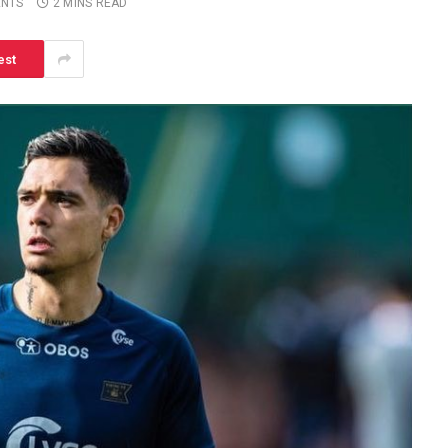
NTS
2 MINS READ
est