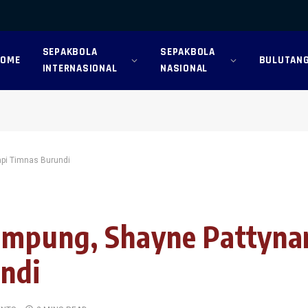
SEPAKBOLA
SEPAKBOLA
HOME
BULUTANG
INTERNASIONAL
NASIONAL
pi Timnas Burundi
ampung, Shayne Pattyn
ndi