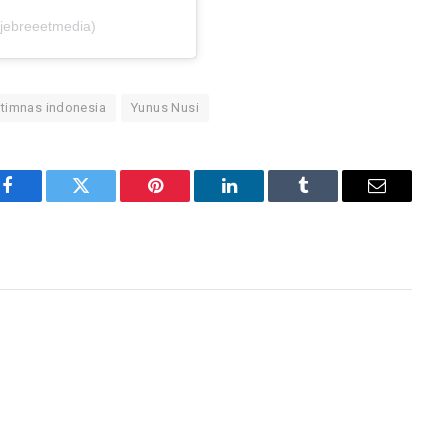
jebreeetmedia)
timnas indonesia
Yunus Nusi
Facebook
Twitter
Pinterest
LinkedIn
Tumblr
Email