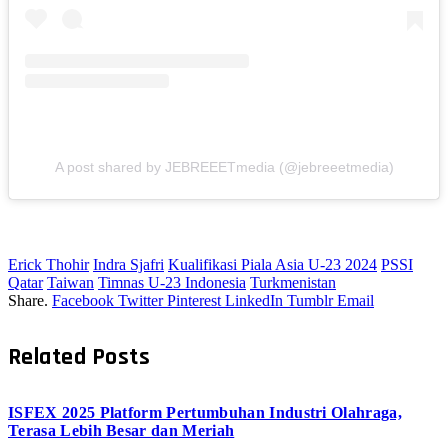
A post shared by JEBREEETmedia (@jebreeetmedia)
Erick Thohir
Indra Sjafri
Kualifikasi Piala Asia U-23 2024
PSSI
Qatar
Taiwan
Timnas U-23 Indonesia
Turkmenistan
Share.
Facebook
Twitter
Pinterest
LinkedIn
Tumblr
Email
Related
Posts
ISFEX 2025 Platform Pertumbuhan Industri Olahraga,
Terasa Lebih Besar dan Meriah