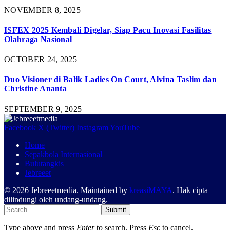
NOVEMBER 8, 2025
ISFEX 2025 Kembali Digelar, Siap Pacu Inovasi Fasilitas
Olahraga Nasional
OCTOBER 24, 2025
Duo Visioner di Balik Ladies On Court, Alvina Taslim dan
Christine Ananta
SEPTEMBER 9, 2025
Facebook
X (Twitter)
Instagram
YouTube
Home
Sepakbola Internasional
Bulutangkis
Jebreeet
© 2026 Jebreeetmedia. Maintained by
kreasiMAYA
. Hak cipta
dilindungi oleh undang-undang.
Submit
Type above and press
Enter
to search. Press
Esc
to cancel.