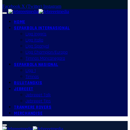
Facebook
X (Twitter)
Instagram
HOME
SEPAKBOLA INTERNASIONAL
Liga Inggris
Liga Italia
Liga Spanyol
Liga Champion/Europa
Timnas Mancanegara
SEPAKBOLA NASIONAL
Liga 1
Timnas
BULUTANGKIS
JEBREEET
Jebreeet Talk
Jebreeet Tips
TRANMERE ROVERS
MERCHANDISE