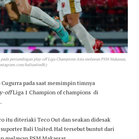
lan pada pertandingan play-off Liga Champions Asia melawan PSM Makassar,
 instagram.com/baliunitedfc)
no Cugurra pada saat memimpin timnya
y-off
Liga 1 Champion of champions di
.
co itu diteriaki Teco Out dan seakan didesak
uporter Bali United. Hal tersebut buntut dari
gan melawan PSM Makassar.