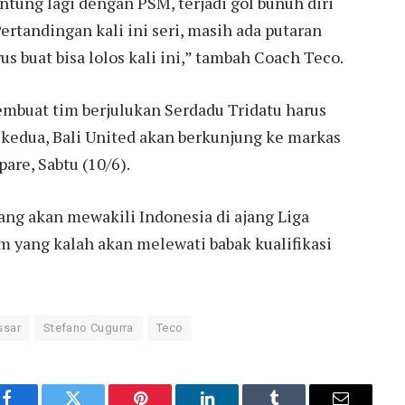
tung lagi dengan PSM, terjadi gol bunuh diri
rtandingan kali ini seri, masih ada putaran
s buat bisa lolos kali ini,” tambah Coach Teco.
mbuat tim berjulukan Serdadu Tridatu harus
n kedua, Bali United akan berkunjung ke markas
are, Sabtu (10/6).
ng akan mewakili Indonesia di ajang Liga
m yang kalah akan melewati babak kualifikasi
ssar
Stefano Cugurra
Teco