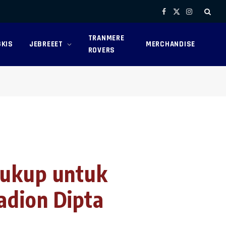
Facebook
X
Instagram
(Twitter)
TRANMERE
KIS
JEBREEET
MERCHANDISE
ROVERS
Cukup untuk
adion Dipta