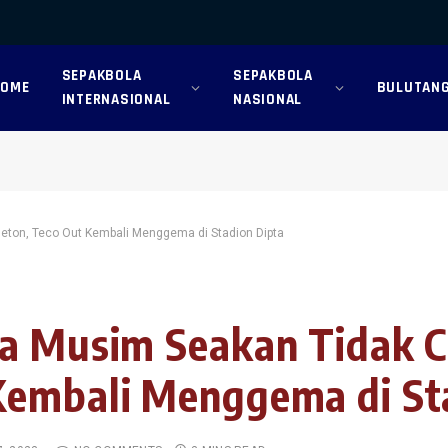
SEPAKBOLA
SEPAKBOLA
HOME
BULUTANG
INTERNASIONAL
NASIONAL
eton, Teco Out Kembali Menggema di Stadion Dipta
ga Musim Seakan Tidak 
Kembali Menggema di St