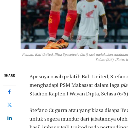
Pemain Bali United, Illija Spasojevic (kiri) saat melakukan sundu
Selasa (6/6). (Foto:
Apesnya nasib pelatih Bali United, Stefa
SHARE
menghadapi PSM Makassar dalam laga
pla
Stadion Kapten I Wayan Dipta, Selasa (6/6)
Stefano Cugurra atau yang biasa disapa Te
untuk segera mundur dari jabatannya oleh s
hasil imbang Bali United pada pertandin