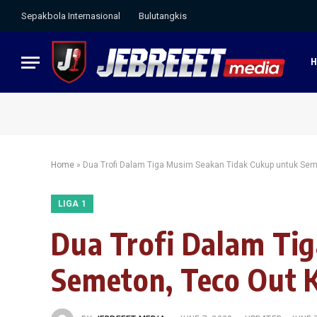
Sepakbola Internasional
Bulutangkis
Home
»
Dua Trofi Dalam Tiga Musim Seakan Tidak Cukup untuk Sem
LIGA 1
Dua Trofi Dalam Ti
Semeton, Teco Out 