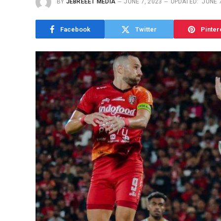
BY
JEBREEET MEDIA
JUNE 7, 2023
UPDATED:
JUNE 7
Facebook
Twitter
Pinter