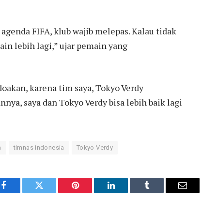
 agenda FIFA, klub wajib melepas. Kalau tidak
ain lebih lagi,” ujar pemain yang
doakan, karena tim saya, Tokyo Verdy
nya, saya dan Tokyo Verdy bisa lebih baik lagi
a
timnas indonesia
Tokyo Verdy
Facebook
Twitter
Pinterest
LinkedIn
Tumblr
Email