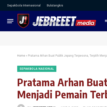
Sepakbola Internasional
Bulutangkis
Home
»
Pratama Arhan Buat Publik Jepang Terpesona, Terpilih Me
SEPAKBOLA NASIONAL
Pratama Arhan Buat 
Menjadi Pemain Te