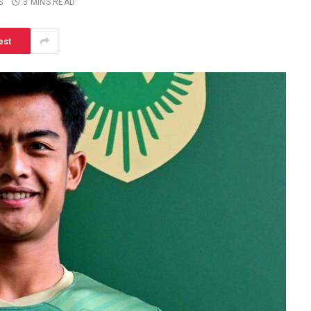
S
3 MINS READ
est