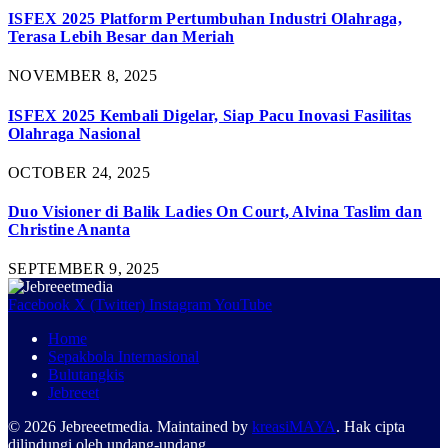
ISFEX 2025 Platform Pertumbuhan Industri Olahraga,
Terasa Lebih Besar dan Meriah
NOVEMBER 8, 2025
ISFEX 2025 Kembali Digelar, Siap Pacu Inovasi Fasilitas
Olahraga Nasional
OCTOBER 24, 2025
Duo Visioner di Balik Ladies On Court, Alvina Taslim dan
Christine Ananta
SEPTEMBER 9, 2025
Facebook
X (Twitter)
Instagram
YouTube
Home
Sepakbola Internasional
Bulutangkis
Jebreeet
© 2026 Jebreeetmedia. Maintained by
kreasiMAYA
. Hak cipta
dilindungi oleh undang-undang.