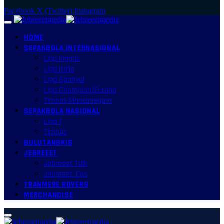
Facebook
X (Twitter)
Instagram
HOME
SEPAKBOLA INTERNASIONAL
Liga Inggris
Liga Italia
Liga Spanyol
Liga Champion/Europa
Timnas Mancanegara
SEPAKBOLA NASIONAL
Liga 1
Timnas
BULUTANGKIS
JEBREEET
Jebreeet Talk
Jebreeet Tips
TRANMERE ROVERS
MERCHANDISE