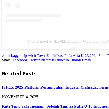
A post shared by JEBREEETmedia (@jebreeetmedia
elkan baggott
Ipswich Town
Kualifikasi Piala Asia U-23 2024
Shin T
Share.
Facebook
Twitter
Pinterest
LinkedIn
Tumblr
Email
Related
Posts
ISFEX 2025 Platform Pertumbuhan Industri Olahraga, Teras
NOVEMBER 8, 2025
Kata Timo Scheunemann Setelah Timnas Putri U-16 Indonesia