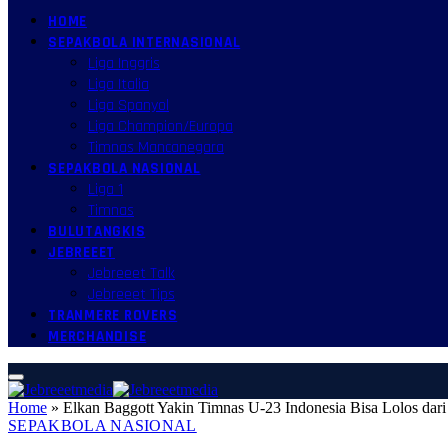
HOME
SEPAKBOLA INTERNASIONAL
Liga Inggris
Liga Italia
Liga Spanyol
Liga Champion/Europa
Timnas Mancanegara
SEPAKBOLA NASIONAL
Liga 1
Timnas
BULUTANGKIS
JEBREEET
Jebreeet Talk
Jebreeet Tips
TRANMERE ROVERS
MERCHANDISE
Home
»
Elkan Baggott Yakin Timnas U-23 Indonesia Bisa Lolos dari
SEPAKBOLA NASIONAL