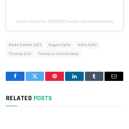
A post shared by JEBREEETmedia (@jebreeetmedia)
Asian Games 2023
Bagas Kaffa
Indra Sjafri
Thomas Doll
Timnas U-24 Indonesia
Facebook
Twitter
Pinterest
LinkedIn
Tumblr
Email
RELATED
POSTS