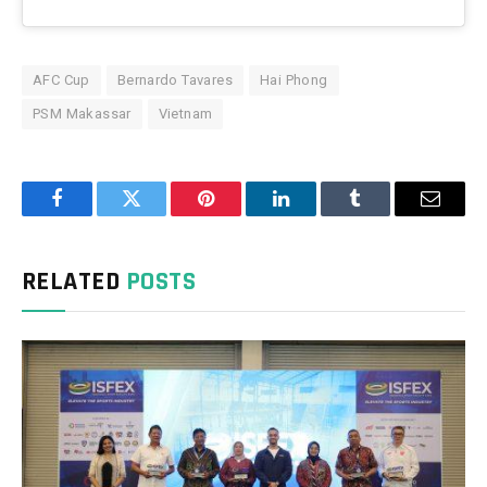
AFC Cup
Bernardo Tavares
Hai Phong
PSM Makassar
Vietnam
Facebook
Twitter
Pinterest
LinkedIn
Tumblr
Email
RELATED
POSTS