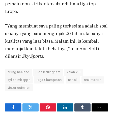
pemain non-striker tersubur di lima liga top
Eropa.
“Yang membuat saya paling terkesima adalah soal
usianya yang baru menginjak 20 tahun. Ia punya
kualitas yang luar biasa. Malam ini, ia kembali
menunjukkan taleta hebatnya,” ujar Ancelotti
dilansir
Sky Sports
.
erling haaland
jude bellingham
kalah 2-3
kylian mbappe
Liga Champions
napoli
real madrid
victor osimhen
Facebook
Twitter
Pinterest
LinkedIn
Tumblr
Email