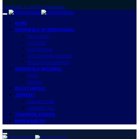
Facebook
X (Twitter)
Instagram
HOME
SEPAKBOLA INTERNASIONAL
Liga Inggris
Liga Italia
Liga Spanyol
Liga Champion/Europa
Timnas Mancanegara
SEPAKBOLA NASIONAL
Liga 1
Timnas
BULUTANGKIS
JEBREEET
Jebreeet Talk
Jebreeet Tips
TRANMERE ROVERS
MERCHANDISE