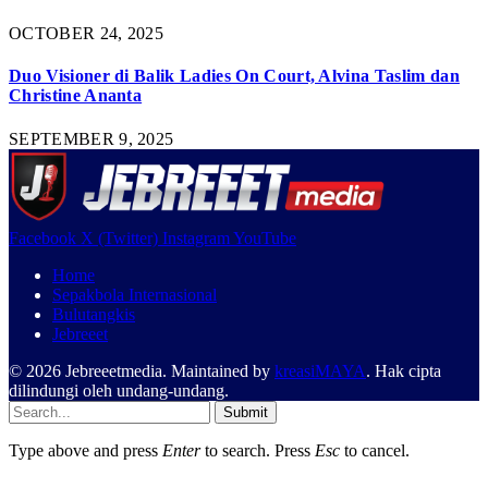
OCTOBER 24, 2025
Duo Visioner di Balik Ladies On Court, Alvina Taslim dan
Christine Ananta
SEPTEMBER 9, 2025
Facebook
X (Twitter)
Instagram
YouTube
Home
Sepakbola Internasional
Bulutangkis
Jebreeet
© 2026 Jebreeetmedia. Maintained by
kreasiMAYA
. Hak cipta
dilindungi oleh undang-undang.
Submit
Type above and press
Enter
to search. Press
Esc
to cancel.