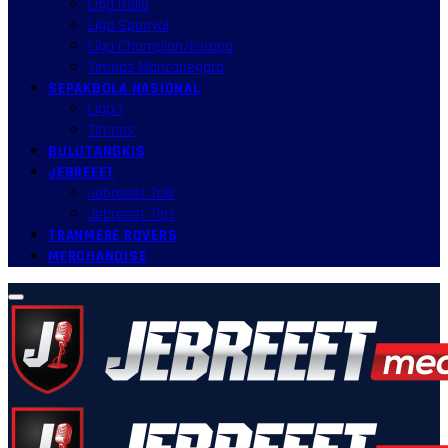
Liga Italia
Liga Spanyol
Liga Champion/Europa
Timnas Mancanegara
SEPAKBOLA NASIONAL
Liga 1
Timnas
BULUTANGKIS
JEBREEET
Jebreeet Talk
Jebreeet Tips
TRANMERE ROVERS
MERCHANDISE