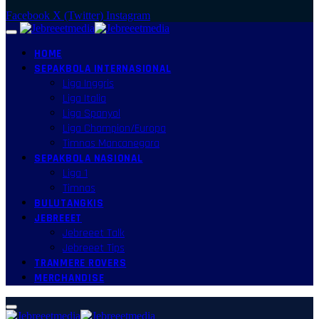
Facebook
X (Twitter)
Instagram
HOME
SEPAKBOLA INTERNASIONAL
Liga Inggris
Liga Italia
Liga Spanyol
Liga Champion/Europa
Timnas Mancanegara
SEPAKBOLA NASIONAL
Liga 1
Timnas
BULUTANGKIS
JEBREEET
Jebreeet Talk
Jebreeet Tips
TRANMERE ROVERS
MERCHANDISE