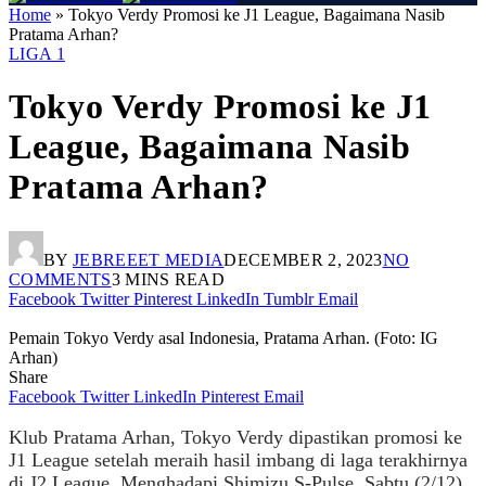
Home
»
Tokyo Verdy Promosi ke J1 League, Bagaimana Nasib
Pratama Arhan?
LIGA 1
Tokyo Verdy Promosi ke J1
League, Bagaimana Nasib
Pratama Arhan?
BY
JEBREEET MEDIA
DECEMBER 2, 2023
NO
COMMENTS
3 MINS READ
Facebook
Twitter
Pinterest
LinkedIn
Tumblr
Email
Pemain Tokyo Verdy asal Indonesia, Pratama Arhan. (Foto: IG
Arhan)
Share
Facebook
Twitter
LinkedIn
Pinterest
Email
Klub Pratama Arhan, Tokyo Verdy dipastikan promosi ke
J1 League setelah meraih hasil imbang di laga terakhirnya
di J2 League. Menghadapi Shimizu S-Pulse, Sabtu (2/12),