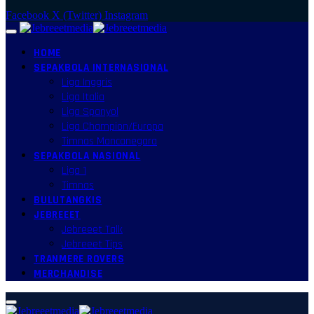
Facebook
X (Twitter)
Instagram
HOME
SEPAKBOLA INTERNASIONAL
Liga Inggris
Liga Italia
Liga Spanyol
Liga Champion/Europa
Timnas Mancanegara
SEPAKBOLA NASIONAL
Liga 1
Timnas
BULUTANGKIS
JEBREEET
Jebreeet Talk
Jebreeet Tips
TRANMERE ROVERS
MERCHANDISE