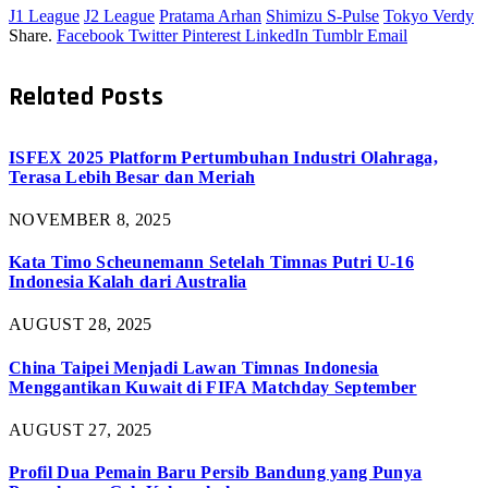
J1 League
J2 League
Pratama Arhan
Shimizu S-Pulse
Tokyo Verdy
Share.
Facebook
Twitter
Pinterest
LinkedIn
Tumblr
Email
Related
Posts
ISFEX 2025 Platform Pertumbuhan Industri Olahraga,
Terasa Lebih Besar dan Meriah
NOVEMBER 8, 2025
Kata Timo Scheunemann Setelah Timnas Putri U-16
Indonesia Kalah dari Australia
AUGUST 28, 2025
China Taipei Menjadi Lawan Timnas Indonesia
Menggantikan Kuwait di FIFA Matchday September
AUGUST 27, 2025
Profil Dua Pemain Baru Persib Bandung yang Punya