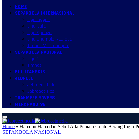
HOME
SEPAKBOLA INTERNASIONAL
Liga Inggris
Liga Italia
Liga Spanyol
Liga Champion/Europa
Timnas Mancanegara
SEPAKBOLA NASIONAL
Liga 1
Timnas
BULUTANGKIS
JEBREEET
Jebreeet Talk
Jebreeet Tips
TRANMERE ROVERS
MERCHANDISE
Home
»
Hamdan Hamedan Sebut Ada Pemain Grade A yang Ingin Per
SEPAKBOLA NASIONAL