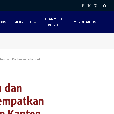
Facebook
X
Instagram
(Twitter)
TRANMERE
KIS
JEBREEET
MERCHANDISE
ROVERS
beri Ban Kapten kepada Jordi
a dan
nempatkan
an Kapten