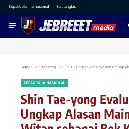
Sepakbola Internasional
Bulutangkis
Home
»
Shin Tae-yong Evaluasi Uji Coba Lawan Libya dan Ungkap A
SEPAKBOLA NASIONAL
Shin Tae-yong Evalu
Ungkap Alasan Main
Witan sebagai Bek 