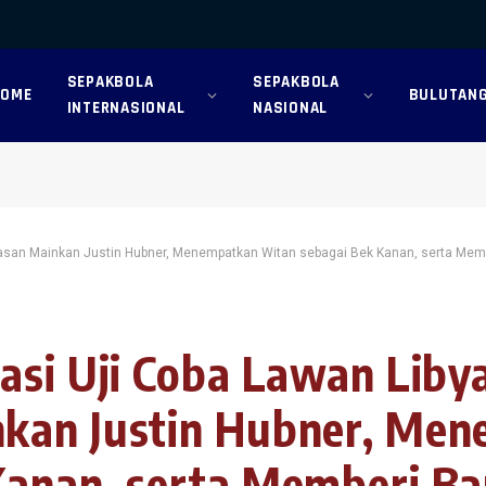
SEPAKBOLA
SEPAKBOLA
HOME
BULUTANG
INTERNASIONAL
NASIONAL
lasan Mainkan Justin Hubner, Menempatkan Witan sebagai Bek Kanan, serta Mem
asi Uji Coba Lawan Liby
kan Justin Hubner, Me
Kanan, serta Memberi B