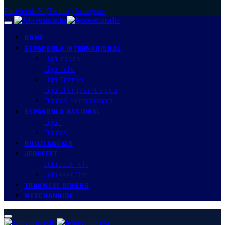
Facebook
X (Twitter)
Instagram
HOME
SEPAKBOLA INTERNASIONAL
Liga Inggris
Liga Italia
Liga Spanyol
Liga Champion/Europa
Timnas Mancanegara
SEPAKBOLA NASIONAL
Liga 1
Timnas
BULUTANGKIS
JEBREEET
Jebreeet Talk
Jebreeet Tips
TRANMERE ROVERS
MERCHANDISE