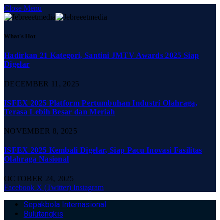
Close Menu
What's Hot
Hadirkan 21 Kategori, Santini JMTV Awards 2025 Siap
Digelar
DECEMBER 11, 2025
ISFEX 2025 Platform Pertumbuhan Industri Olahraga,
Terasa Lebih Besar dan Meriah
NOVEMBER 8, 2025
ISFEX 2025 Kembali Digelar, Siap Pacu Inovasi Fasilitas
Olahraga Nasional
OCTOBER 24, 2025
Facebook
X (Twitter)
Instagram
Sepakbola Internasional
Bulutangkis