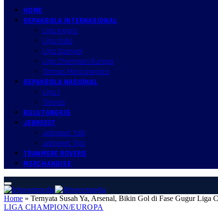
HOME
SEPAKBOLA INTERNASIONAL
Liga Inggris
Liga Italia
Liga Spanyol
Liga Champion/Europa
Timnas Mancanegara
SEPAKBOLA NASIONAL
Liga 1
Timnas
BULUTANGKIS
JEBREEET
Jebreeet Talk
Jebreeet Tips
TRANMERE ROVERS
MERCHANDISE
Home
»
Ternyata Susah Ya, Arsenal, Bikin Gol di Fase Gugur Liga
LIGA CHAMPION/EUROPA