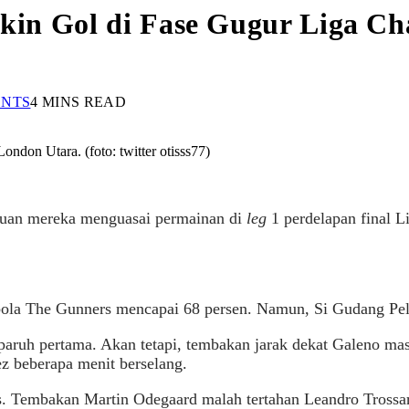
Bikin Gol di Fase Gugur Liga C
NTS
4 MINS READ
ndon Utara. (foto: twitter otisss77)
uan mereka menguasai permainan di
leg
1 perdelapan final L
bola The Gunners mencapai 68 persen. Namun, Si Gudang Pelu
 paruh pertama. Akan tetapi, tembakan jarak dekat Galeno m
ez beberapa menit berselang.
s. Tembakan Martin Odegaard malah tertahan Leandro Trossa