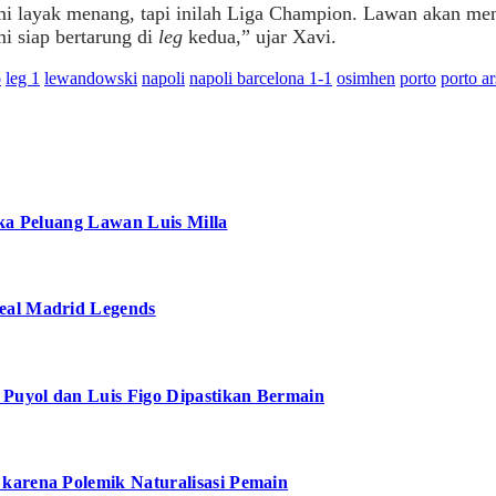
i layak menang, tapi inilah Liga Champion. Lawan akan me
i siap bertarung di
leg
kedua,” ujar Xavi.
o
leg 1
lewandowski
napoli
napoli barcelona 1-1
osimhen
porto
porto ar
uka Peluang Lawan Luis Milla
eal Madrid Legends
 Puyol dan Luis Figo Dipastikan Bermain
karena Polemik Naturalisasi Pemain