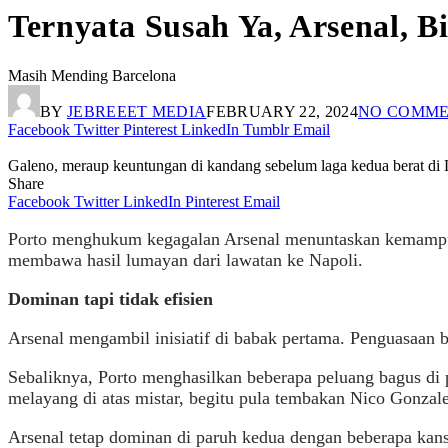
Ternyata Susah Ya, Arsenal, 
Masih Mending Barcelona
BY
JEBREEET MEDIA
FEBRUARY 22, 2024
NO COMME
Facebook
Twitter
Pinterest
LinkedIn
Tumblr
Email
Galeno, meraup keuntungan di kandang sebelum laga kedua berat di Lo
Share
Facebook
Twitter
LinkedIn
Pinterest
Email
Porto menghukum kegagalan Arsenal menuntaskan kemamp
membawa hasil lumayan dari lawatan ke Napoli.
Dominan tapi tidak efisien
Arsenal mengambil inisiatif di babak pertama. Penguasaan 
Sebaliknya, Porto menghasilkan beberapa peluang bagus di
melayang di atas mistar, begitu pula tembakan Nico Gonzal
Arsenal tetap dominan di paruh kedua dengan beberapa kan