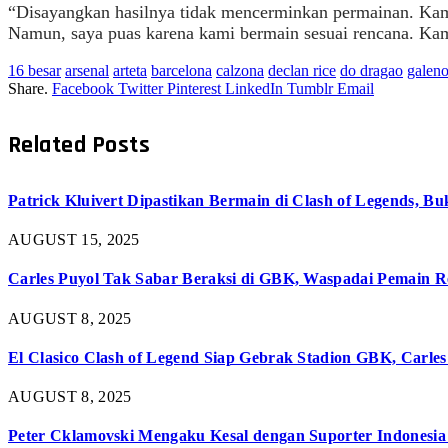
“Disayangkan hasilnya tidak mencerminkan permainan. Kam
Namun, saya puas karena kami bermain sesuai rencana. Kam
16 besar
arsenal
arteta
barcelona
calzona
declan rice
do dragao
galen
Share.
Facebook
Twitter
Pinterest
LinkedIn
Tumblr
Email
Related
Posts
Patrick Kluivert Dipastikan Bermain di Clash of Legends, B
AUGUST 15, 2025
Carles Puyol Tak Sabar Beraksi di GBK, Waspadai Pemain R
AUGUST 8, 2025
El Clasico Clash of Legend Siap Gebrak Stadion GBK, Carles
AUGUST 8, 2025
Peter Cklamovski Mengaku Kesal dengan Suporter Indonesia 