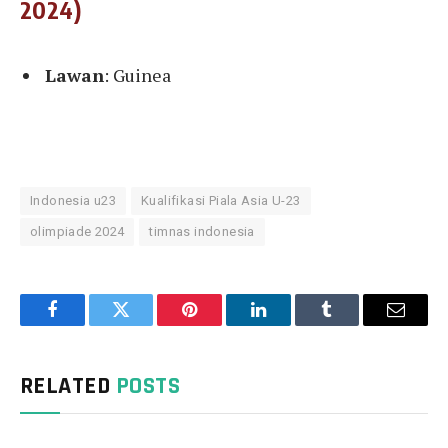
2024)
Lawan
: Guinea
Indonesia u23
Kualifikasi Piala Asia U-23
olimpiade 2024
timnas indonesia
Facebook
Twitter
Pinterest
LinkedIn
Tumblr
Email
RELATED
POSTS