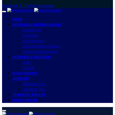
Facebook
X (Twitter)
Instagram
HOME
SEPAKBOLA INTERNASIONAL
Liga Inggris
Liga Italia
Liga Spanyol
Liga Champion/Europa
Timnas Mancanegara
SEPAKBOLA NASIONAL
Liga 1
Timnas
BULUTANGKIS
JEBREEET
Jebreeet Talk
Jebreeet Tips
TRANMERE ROVERS
MERCHANDISE