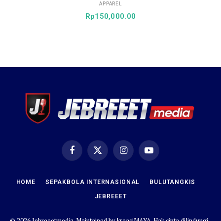
APPAREL
Rp
150,000.00
Facebook
X
Instagram
YouTube
(Twitter)
HOME
SEPAKBOLA INTERNASIONAL
BULUTANGKIS
JEBREEET
© 2026 Jebreeetmedia. Maintained by
kreasiMAYA
. Hak cipta dilindungi