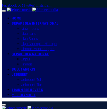
Facebook
X (Twitter)
Instagram
HOME
SEPAKBOLA INTERNASIONAL
Liga Inggris
Liga Italia
Liga Spanyol
Liga Champion/Europa
Timnas Mancanegara
SEPAKBOLA NASIONAL
Liga 1
Timnas
BULUTANGKIS
JEBREEET
Jebreeet Talk
Jebreeet Tips
TRANMERE ROVERS
MERCHANDISE