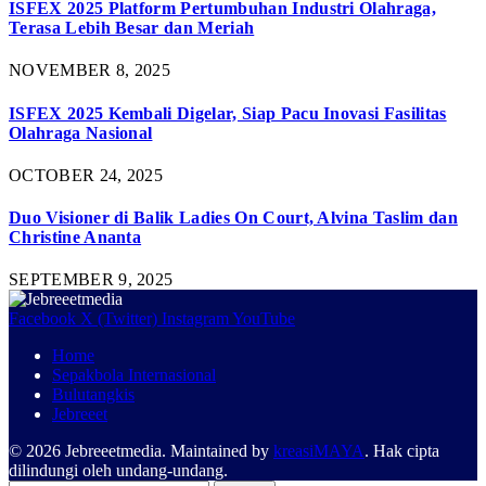
ISFEX 2025 Platform Pertumbuhan Industri Olahraga,
Terasa Lebih Besar dan Meriah
NOVEMBER 8, 2025
ISFEX 2025 Kembali Digelar, Siap Pacu Inovasi Fasilitas
Olahraga Nasional
OCTOBER 24, 2025
Duo Visioner di Balik Ladies On Court, Alvina Taslim dan
Christine Ananta
SEPTEMBER 9, 2025
Facebook
X (Twitter)
Instagram
YouTube
Home
Sepakbola Internasional
Bulutangkis
Jebreeet
© 2026 Jebreeetmedia. Maintained by
kreasiMAYA
. Hak cipta
dilindungi oleh undang-undang.