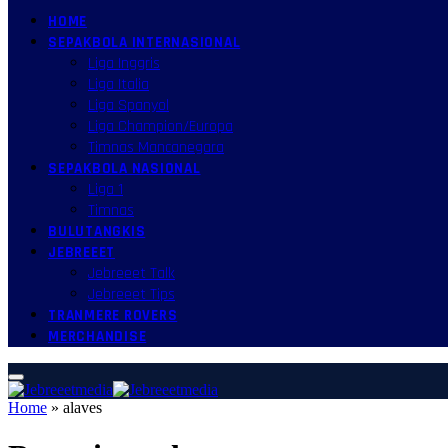
HOME
SEPAKBOLA INTERNASIONAL
Liga Inggris
Liga Italia
Liga Spanyol
Liga Champion/Europa
Timnas Mancanegara
SEPAKBOLA NASIONAL
Liga 1
Timnas
BULUTANGKIS
JEBREEET
Jebreeet Talk
Jebreeet Tips
TRANMERE ROVERS
MERCHANDISE
Home
»
alaves