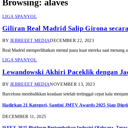
Browsing:
alaves
LIGA SPANYOL
Giliran Real Madrid Salip Girona secar
BY
JEBREEET MEDIA
DECEMBER 22, 2023
Real Madrid memperlihatkan mental juara kuat mereka saat menang 
LIGA SPANYOL
Lewandowski Akhiri Paceklik dengan Jad
BY
JEBREEET MEDIA
NOVEMBER 13, 2023
Barcelona membalikkan keadaan setelah tertinggal cepat kala menj
Hadirkan 21 Kategori, Santini JMTV Awards 2025 Siap Digel
DECEMBER 11, 2025
ISFEX 2025 Platform Pertumbuhan Industri Olahraga, Teras