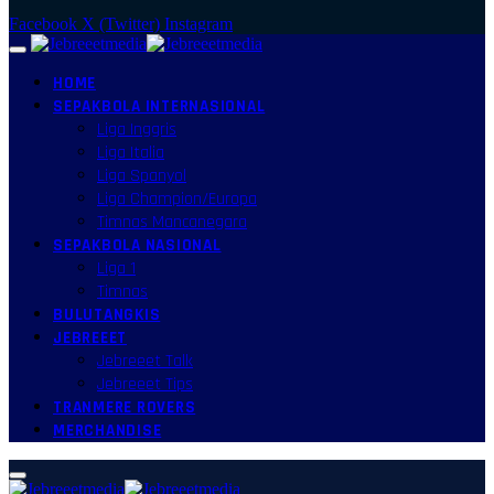
Facebook
X (Twitter)
Instagram
HOME
SEPAKBOLA INTERNASIONAL
Liga Inggris
Liga Italia
Liga Spanyol
Liga Champion/Europa
Timnas Mancanegara
SEPAKBOLA NASIONAL
Liga 1
Timnas
BULUTANGKIS
JEBREEET
Jebreeet Talk
Jebreeet Tips
TRANMERE ROVERS
MERCHANDISE