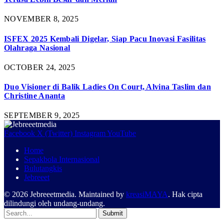
NOVEMBER 8, 2025
ISFEX 2025 Kembali Digelar, Siap Pacu Inovasi Fasilitas
Olahraga Nasional
OCTOBER 24, 2025
Duo Visioner di Balik Ladies On Court, Alvina Taslim dan
Christine Ananta
SEPTEMBER 9, 2025
Facebook
X (Twitter)
Instagram
YouTube
Home
Sepakbola Internasional
Bulutangkis
Jebreeet
© 2026 Jebreeetmedia. Maintained by
kreasiMAYA
. Hak cipta
dilindungi oleh undang-undang.
Submit