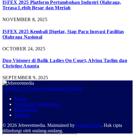
ISFEX 2025 Platform Pertumbuhan Industri Olahraga,
Terasa Lebih Besar dan Meriah
NOVEMBER 8, 2025
ISFEX 2025 Kembali Digelar, Siap Pacu Inovasi Fasilitas
Olahraga Nasional
OCTOBER 24, 2025
Duo Visioner di Balik Ladies On Court, Alvina Taslim dan
Christine Ananta
SEPTEMBER 9, 2025
Facebook
X (Twitter)
Instagram
YouTube
Home
Sepakbola Internasional
Bulutangkis
Jebreeet
© 2026 Jebreeetmedia. Maintained by
kreasiMAYA
. Hak cipta
dilindungi oleh undang-undang.