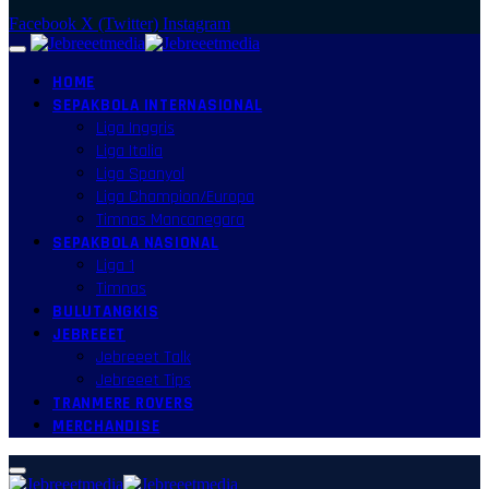
Facebook
X (Twitter)
Instagram
HOME
SEPAKBOLA INTERNASIONAL
Liga Inggris
Liga Italia
Liga Spanyol
Liga Champion/Europa
Timnas Mancanegara
SEPAKBOLA NASIONAL
Liga 1
Timnas
BULUTANGKIS
JEBREEET
Jebreeet Talk
Jebreeet Tips
TRANMERE ROVERS
MERCHANDISE