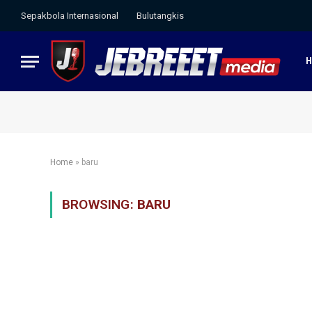
Sepakbola Internasional
Bulutangkis
Home
»
baru
BROWSING:
BARU