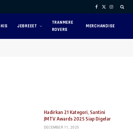
Facebook
X
Instagram
(Twitter)
TRANMERE
KIS
JEBREEET
MERCHANDISE
ROVERS
Hadirkan 21 Kategori, Santini
JMTV Awards 2025 Siap Digelar
DECEMBER 11, 2025