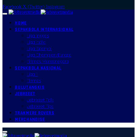
Facebook
X (Twitter)
Instagram
HOME
SEPAKBOLA INTERNASIONAL
Liga Inggris
Liga Italia
Liga Spanyol
Liga Champion/Europa
Timnas Mancanegara
SEPAKBOLA NASIONAL
Liga 1
Timnas
BULUTANGKIS
JEBREEET
Jebreeet Talk
Jebreeet Tips
TRANMERE ROVERS
MERCHANDISE