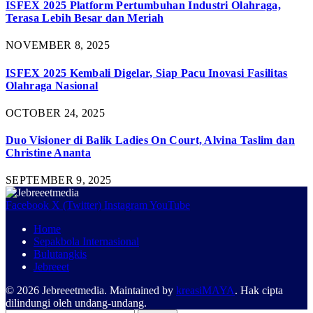
ISFEX 2025 Platform Pertumbuhan Industri Olahraga,
Terasa Lebih Besar dan Meriah
NOVEMBER 8, 2025
ISFEX 2025 Kembali Digelar, Siap Pacu Inovasi Fasilitas
Olahraga Nasional
OCTOBER 24, 2025
Duo Visioner di Balik Ladies On Court, Alvina Taslim dan
Christine Ananta
SEPTEMBER 9, 2025
Facebook
X (Twitter)
Instagram
YouTube
Home
Sepakbola Internasional
Bulutangkis
Jebreeet
© 2026 Jebreeetmedia. Maintained by
kreasiMAYA
. Hak cipta
dilindungi oleh undang-undang.