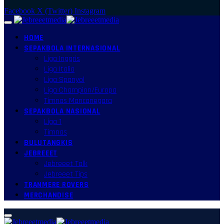
Facebook
X (Twitter)
Instagram
HOME
SEPAKBOLA INTERNASIONAL
Liga Inggris
Liga Italia
Liga Spanyol
Liga Champion/Europa
Timnas Mancanegara
SEPAKBOLA NASIONAL
Liga 1
Timnas
BULUTANGKIS
JEBREEET
Jebreeet Talk
Jebreeet Tips
TRANMERE ROVERS
MERCHANDISE