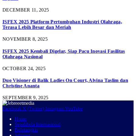
DECEMBER 11, 2025
ISFEX 2025 Platform Pertumbuhan Industri Olahraga,
Terasa Lebih Besar dan Meriah
NOVEMBER 8, 2025
ISFEX 2025 Kembali Digelar, Siap Pacu Inovasi Fasilitas
Olahraga Nasional
OCTOBER 24, 2025
Duo Visioner di Balik Ladies On Court, Alvina Taslim dan
Christine Ananta
SEPTEMBER 9, 2025
Facebook
X (Twitter)
Instagram
YouTube
Home
Sepakbola Internasional
Bulutangkis
Jebreeet