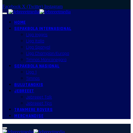
Facebook
X (Twitter)
Instagram
HOME
SEPAKBOLA INTERNASIONAL
Liga Inggris
Liga Italia
Liga Spanyol
Liga Champion/Europa
Timnas Mancanegara
SEPAKBOLA NASIONAL
Liga 1
Timnas
BULUTANGKIS
JEBREEET
Jebreeet Talk
Jebreeet Tips
TRANMERE ROVERS
MERCHANDISE