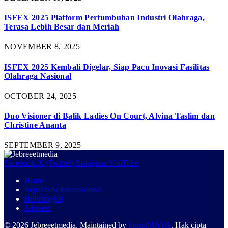
ISFEX 2025 Platform Pertumbuhan Industri Olahraga,
Terasa Lebih Besar dan Meriah
NOVEMBER 8, 2025
ISFEX 2025 Kembali Digelar, Siap Pacu Inovasi Fasilitas
Olahraga Nasional
OCTOBER 24, 2025
Duo Visioner di Balik Ladies On Court, Alvina Taslim dan
Christine Ananta
SEPTEMBER 9, 2025
Facebook
X (Twitter)
Instagram
YouTube
Home
Sepakbola Internasional
Bulutangkis
Jebreeet
© 2026 Jebreeetmedia. Maintained by
kreasiMAYA
. Hak cipta