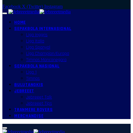
Facebook
X (Twitter)
Instagram
HOME
SEPAKBOLA INTERNASIONAL
Liga Inggris
Liga Italia
Liga Spanyol
Liga Champion/Europa
Timnas Mancanegara
SEPAKBOLA NASIONAL
Liga 1
Timnas
BULUTANGKIS
JEBREEET
Jebreeet Talk
Jebreeet Tips
TRANMERE ROVERS
MERCHANDISE