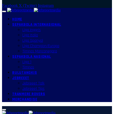
Facebook
X (Twitter)
Instagram
HOME
SEPAKBOLA INTERNASIONAL
Liga Inggris
Liga Italia
Liga Spanyol
Liga Champion/Europa
Timnas Mancanegara
SEPAKBOLA NASIONAL
Liga 1
Timnas
BULUTANGKIS
JEBREEET
Jebreeet Talk
Jebreeet Tips
TRANMERE ROVERS
MERCHANDISE