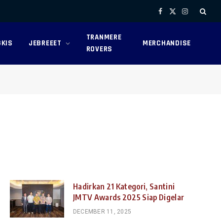
Facebook
X
Instagram
(Twitter)
TRANMERE
KIS
JEBREEET
MERCHANDISE
ROVERS
Hadirkan 21 Kategori, Santini
JMTV Awards 2025 Siap Digelar
DECEMBER 11, 2025