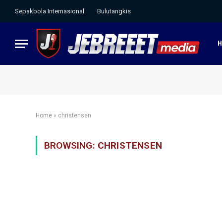
Sepakbola Internasional
Bulutangkis
Home
»
christensen
BROWSING:
CHRISTENSEN