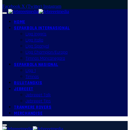
Facebook
X (Twitter)
Instagram
HOME
SEPAKBOLA INTERNASIONAL
Liga Inggris
Liga Italia
Liga Spanyol
Liga Champion/Europa
Timnas Mancanegara
SEPAKBOLA NASIONAL
Liga 1
Timnas
BULUTANGKIS
JEBREEET
Jebreeet Talk
Jebreeet Tips
TRANMERE ROVERS
MERCHANDISE