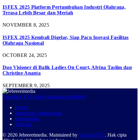
ISFEX 2025 Platform Pertumbuhan Industri Olahraga,
Terasa Lebih Besar dan Meriah
NOVEMBER 8, 2025
ISFEX 2025 Kembali Digelar, Siap Pacu Inovasi Fasilitas
Olahraga Nasional
OCTOBER 24, 2025
Duo Visioner di Balik Ladies On Court, Alvina Taslim dan
Christine Ananta
SEPTEMBER 9, 2025
Facebook
X (Twitter)
Instagram
YouTube
Home
Sepakbola Internasional
Bulutangkis
Jebreeet
© 2026 Jebreeetmedia. Maintained by
kreasiMAYA
. Hak cipta