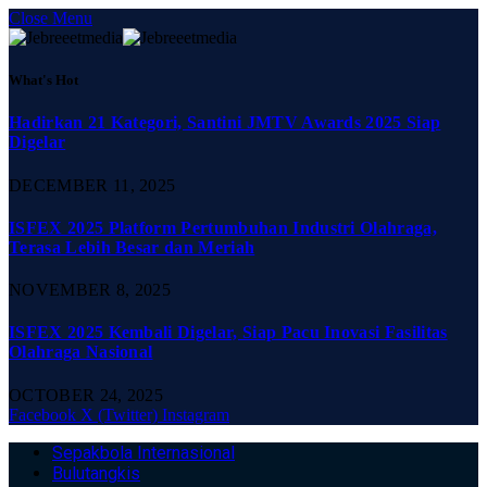
Close Menu
What's Hot
Hadirkan 21 Kategori, Santini JMTV Awards 2025 Siap
Digelar
DECEMBER 11, 2025
ISFEX 2025 Platform Pertumbuhan Industri Olahraga,
Terasa Lebih Besar dan Meriah
NOVEMBER 8, 2025
ISFEX 2025 Kembali Digelar, Siap Pacu Inovasi Fasilitas
Olahraga Nasional
OCTOBER 24, 2025
Facebook
X (Twitter)
Instagram
Sepakbola Internasional
Bulutangkis