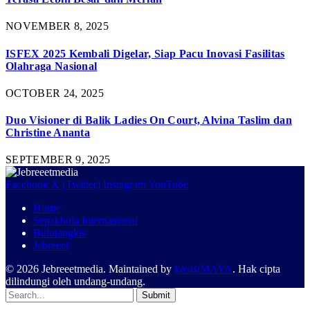
NOVEMBER 8, 2025
ISFEX 2025 Kembali Digelar, Siap Pacu Inovasi Fasilitas
Olahraga Nasional
OCTOBER 24, 2025
Duo Visioner di Balik Ladies On Court, Alvina Taslim dan
Christine Ananta
SEPTEMBER 9, 2025
Facebook
X (Twitter)
Instagram
YouTube
Home
Sepakbola Internasional
Bulutangkis
Jebreeet
© 2026 Jebreeetmedia. Maintained by
kreasiMAYA
. Hak cipta
dilindungi oleh undang-undang.
Submit