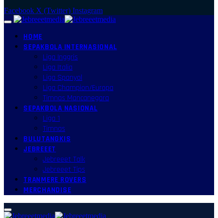
Facebook
X (Twitter)
Instagram
HOME
SEPAKBOLA INTERNASIONAL
Liga Inggris
Liga Italia
Liga Spanyol
Liga Champion/Europa
Timnas Mancanegara
SEPAKBOLA NASIONAL
Liga 1
Timnas
BULUTANGKIS
JEBREEET
Jebreeet Talk
Jebreeet Tips
TRANMERE ROVERS
MERCHANDISE