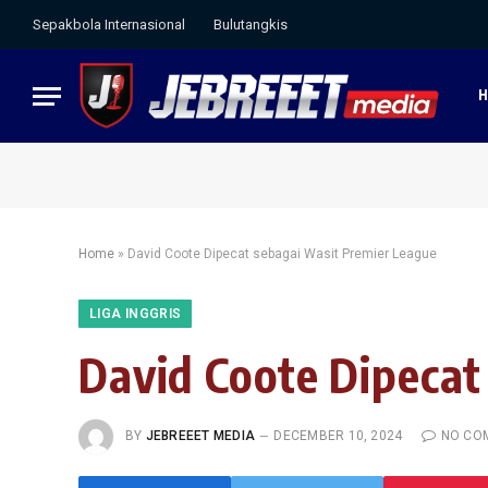
Sepakbola Internasional
Bulutangkis
Home
»
David Coote Dipecat sebagai Wasit Premier League
LIGA INGGRIS
David Coote Dipecat
BY
JEBREEET MEDIA
DECEMBER 10, 2024
NO CO