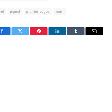
ool
pgmol
premier league
wasit
Facebook
Twitter
Pinterest
LinkedIn
Tumblr
Email