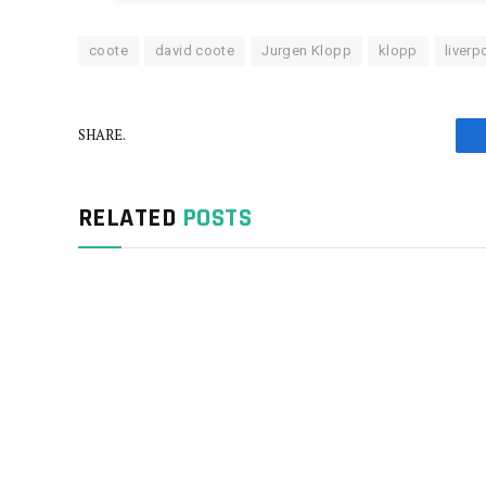
coote
david coote
Jurgen Klopp
klopp
liverp
SHARE.
RELATED
POSTS