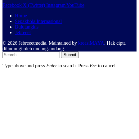
Facebook
X (Twitter)
Instagram
YouTube
Home
Sepakbola Internasional
Bulutangkis
Jebreeet
© 2026 Jebreeetmedia. Maintained by
kreasiMAYA
. Hak cipta
dilindungi oleh undang-undang.
Submit
Type above and press
Enter
to search. Press
Esc
to cancel.