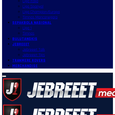
Liga Italia
Liga Spanyol
Liga Champion/Europa
Timnas Mancanegara
SEPAKBOLA NASIONAL
Liga 1
Timnas
BULUTANGKIS
JEBREEET
Jebreeet Talk
Jebreeet Tips
TRANMERE ROVERS
MERCHANDISE