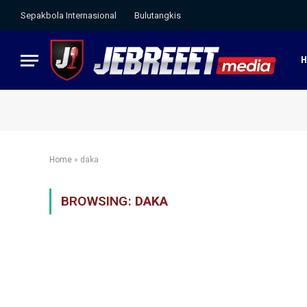
Sepakbola Internasional
Bulutangkis
Home
»
daka
BROWSING:
DAKA