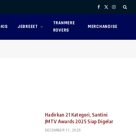
Facebook
X
Instagram
(Twitter)
TRANMERE
KIS
JEBREEET
MERCHANDISE
ROVERS
Hadirkan 21 Kategori, Santini
JMTV Awards 2025 Siap Digelar
DECEMBER 11, 2025