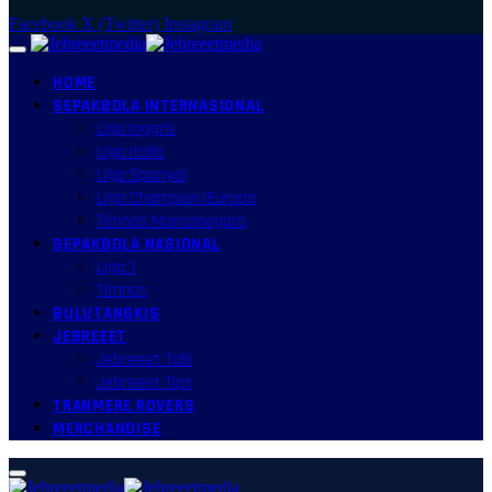
Facebook
X (Twitter)
Instagram
HOME
SEPAKBOLA INTERNASIONAL
Liga Inggris
Liga Italia
Liga Spanyol
Liga Champion/Europa
Timnas Mancanegara
SEPAKBOLA NASIONAL
Liga 1
Timnas
BULUTANGKIS
JEBREEET
Jebreeet Talk
Jebreeet Tips
TRANMERE ROVERS
MERCHANDISE