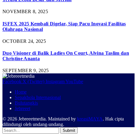
NOVEMBER 8, 2025
ISFEX 2025 Kembali Digelar, Siap Pacu Inovasi Fasilitas
Olahraga Nasional
OCTOBER 24, 2025
Duo Visioner di Balik Ladies On Court, Alvina Taslim dan
Christine Ananta
SEPTEMBER 9, 2025
Facebook
X (Twitter)
Instagram
YouTube
Home
Sepakbola Internasional
Bulutangkis
Jebreeet
© 2026 Jebreeetmedia. Maintained by
kreasiMAYA
. Hak cipta
dilindungi oleh undang-undang.
Submit