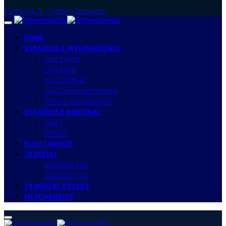
Facebook
X (Twitter)
Instagram
HOME
SEPAKBOLA INTERNASIONAL
Liga Inggris
Liga Italia
Liga Spanyol
Liga Champion/Europa
Timnas Mancanegara
SEPAKBOLA NASIONAL
Liga 1
Timnas
BULUTANGKIS
JEBREEET
Jebreeet Talk
Jebreeet Tips
TRANMERE ROVERS
MERCHANDISE