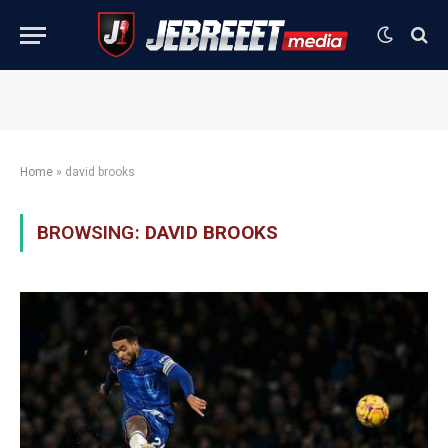
Home
»
david brooks
BROWSING:
DAVID BROOKS