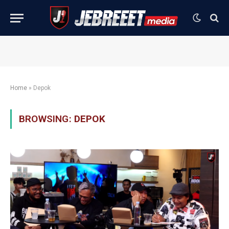
Home
»
Depok
BROWSING:
DEPOK