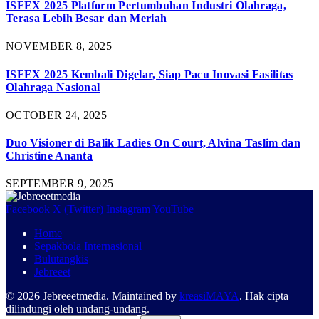
ISFEX 2025 Platform Pertumbuhan Industri Olahraga,
Terasa Lebih Besar dan Meriah
NOVEMBER 8, 2025
ISFEX 2025 Kembali Digelar, Siap Pacu Inovasi Fasilitas
Olahraga Nasional
OCTOBER 24, 2025
Duo Visioner di Balik Ladies On Court, Alvina Taslim dan
Christine Ananta
SEPTEMBER 9, 2025
Facebook
X (Twitter)
Instagram
YouTube
Home
Sepakbola Internasional
Bulutangkis
Jebreeet
© 2026 Jebreeetmedia. Maintained by
kreasiMAYA
. Hak cipta
dilindungi oleh undang-undang.