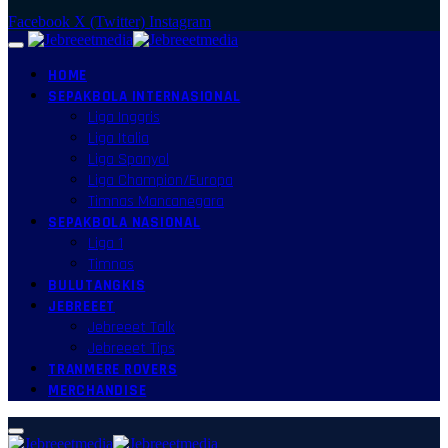
Facebook
X (Twitter)
Instagram
HOME
SEPAKBOLA INTERNASIONAL
Liga Inggris
Liga Italia
Liga Spanyol
Liga Champion/Europa
Timnas Mancanegara
SEPAKBOLA NASIONAL
Liga 1
Timnas
BULUTANGKIS
JEBREEET
Jebreeet Talk
Jebreeet Tips
TRANMERE ROVERS
MERCHANDISE