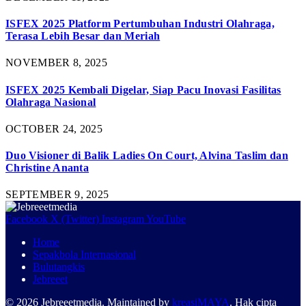
ISFEX 2025 Platform Pertumbuhan Industri Olahraga,
Terasa Lebih Besar dan Meriah
NOVEMBER 8, 2025
ISFEX 2025 Kembali Digelar, Siap Pacu Inovasi Fasilitas
Olahraga Nasional
OCTOBER 24, 2025
Duo Visioner di Balik Ladies On Court, Alvina Taslim dan
Christine Ananta
SEPTEMBER 9, 2025
Facebook
X (Twitter)
Instagram
YouTube
Home
Sepakbola Internasional
Bulutangkis
Jebreeet
© 2026 Jebreeetmedia. Maintained by
kreasiMAYA
. Hak cipta