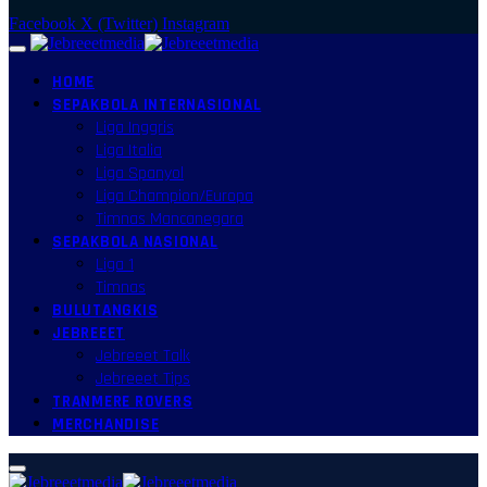
Facebook
X (Twitter)
Instagram
HOME
SEPAKBOLA INTERNASIONAL
Liga Inggris
Liga Italia
Liga Spanyol
Liga Champion/Europa
Timnas Mancanegara
SEPAKBOLA NASIONAL
Liga 1
Timnas
BULUTANGKIS
JEBREEET
Jebreeet Talk
Jebreeet Tips
TRANMERE ROVERS
MERCHANDISE