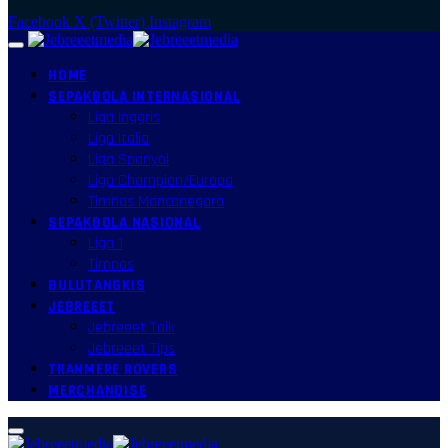
Facebook
X (Twitter)
Instagram
HOME
SEPAKBOLA INTERNASIONAL
Liga Inggris
Liga Italia
Liga Spanyol
Liga Champion/Europa
Timnas Mancanegara
SEPAKBOLA NASIONAL
Liga 1
Timnas
BULUTANGKIS
JEBREEET
Jebreeet Talk
Jebreeet Tips
TRANMERE ROVERS
MERCHANDISE