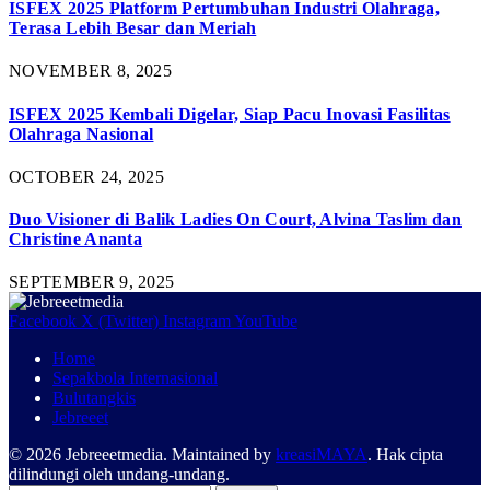
ISFEX 2025 Platform Pertumbuhan Industri Olahraga,
Terasa Lebih Besar dan Meriah
NOVEMBER 8, 2025
ISFEX 2025 Kembali Digelar, Siap Pacu Inovasi Fasilitas
Olahraga Nasional
OCTOBER 24, 2025
Duo Visioner di Balik Ladies On Court, Alvina Taslim dan
Christine Ananta
SEPTEMBER 9, 2025
Facebook
X (Twitter)
Instagram
YouTube
Home
Sepakbola Internasional
Bulutangkis
Jebreeet
© 2026 Jebreeetmedia. Maintained by
kreasiMAYA
. Hak cipta
dilindungi oleh undang-undang.