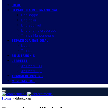
HOME
SEPAKBOLA INTERNASIONAL
Liga Inggris
Liga Italia
Liga Spanyol
Liga Champion/Europa
Timnas Mancanegara
SEPAKBOLA NASIONAL
Liga 1
Timnas
BULUTANGKIS
JEBREEET
Jebreeet Talk
Jebreeet Tips
TRANMERE ROVERS
MERCHANDISE
Home
»
dibekukan