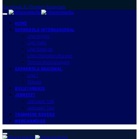
Facebook
X (Twitter)
Instagram
HOME
SEPAKBOLA INTERNASIONAL
Liga Inggris
Liga Italia
Liga Spanyol
Liga Champion/Europa
Timnas Mancanegara
SEPAKBOLA NASIONAL
Liga 1
Timnas
BULUTANGKIS
JEBREEET
Jebreeet Talk
Jebreeet Tips
TRANMERE ROVERS
MERCHANDISE