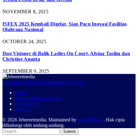
NOVEMBER 8, 2025
ISFEX 2025 Kembali Digelar, Siap Pacu Inovasi Fasilitas
Olahraga Nasional
OCTOBER 24, 2025
Duo Visioner di Balik Ladies On Court, Alvina Taslim dan
Christine Ananta
SEPTEMBER 9, 2025
Facebook
X (Twitter)
Instagram
YouTube
Home
Sepakbola Internasional
Bulutangkis
Jebreeet
© 2026 Jebreeetmedia. Maintained by
kreasiMAYA
. Hak cipta
dilindungi oleh undang-undang.
Submit