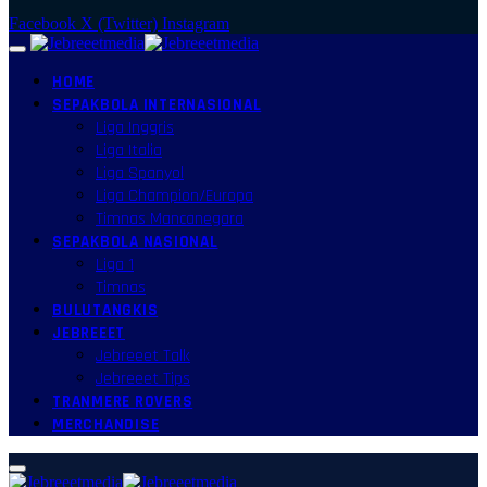
Facebook
X (Twitter)
Instagram
HOME
SEPAKBOLA INTERNASIONAL
Liga Inggris
Liga Italia
Liga Spanyol
Liga Champion/Europa
Timnas Mancanegara
SEPAKBOLA NASIONAL
Liga 1
Timnas
BULUTANGKIS
JEBREEET
Jebreeet Talk
Jebreeet Tips
TRANMERE ROVERS
MERCHANDISE