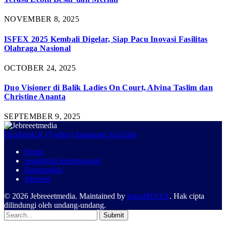
NOVEMBER 8, 2025
ISFEX 2025 Kembali Digelar, Siap Pacu Inovasi Fasilitas
Olahraga Nasional
OCTOBER 24, 2025
Duo Visioner di Balik Ladies On Court, Alvina Taslim dan
Christine Ananta
SEPTEMBER 9, 2025
Facebook
X (Twitter)
Instagram
YouTube
Home
Sepakbola Internasional
Bulutangkis
Jebreeet
© 2026 Jebreeetmedia. Maintained by
kreasiMAYA
. Hak cipta
dilindungi oleh undang-undang.
Submit